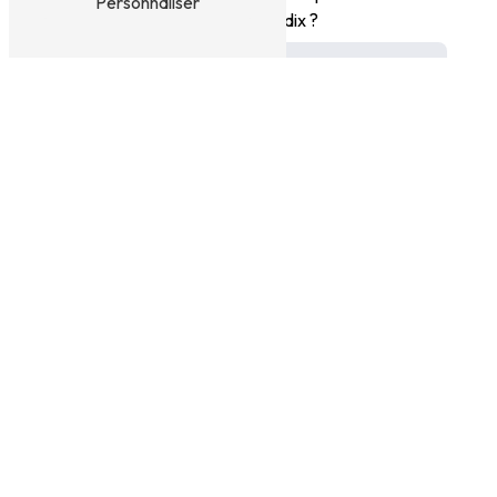
Personnaliser
question : combien font un plus dix ?
En cochant cette case, j'accepte les conditions
particulières ci-dessous **
Envoyer
** Les données personnelles communiquées sont nécessaires aux fins de vous