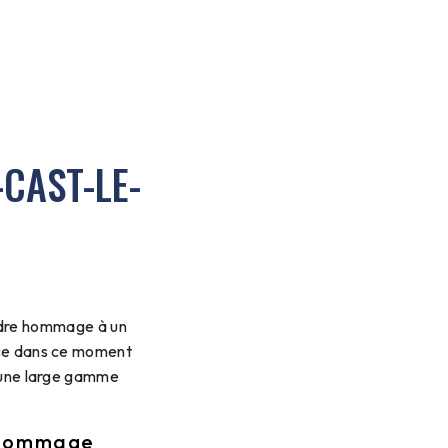
-CAST-LE-
endre hommage à un
nce dans ce moment
e une large gamme
r hommage