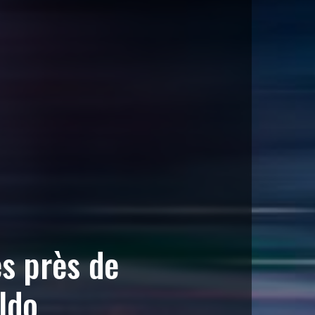
es près de
ldo