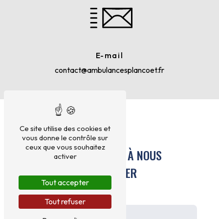
E-mail
contact@ambulancesplancoet.fr
Ce site utilise des cookies et
vous donne le contrôle sur
ceux que vous souhaitez
N'HÉSITEZ PAS À NOUS
activer
CONTACTER
Tout accepter
Tout refuser