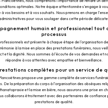
Plancoëtines, nous comprenons l'importance de rendre un de
onditions optimales. Notre équipe attentionnée s'engage à vous
 à vos besoins et à vos souhaits. Nous prenons en charge l'e
administratives pour vous soulager dans cette période délicate
pagnement humain et professionnel tout a
processus
rofessionnels est présente à chaque étape de l'organisation d
rémonie à la mise en place des prestations funéraires, nous veil
ect et la dignité. Nous sommes à l'écoute de vos demandes et n
répondre à vos attentes avec empathie et bienveillance.
restations complètes pour un service de q
lancoëtines propose une gamme complète de services funérair
. De la préparation du corps à l'organisation des obsèques relig
thanatopraxie et la mise en bière, nous assurons une prise en c
us collaborons étroitement avec des partenaires de confiance 
prestations de qualité.