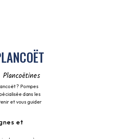
PLANCOËT
 Plancoëtines
Plancoët ? Pompes
écialisée dans les
enir et vous guider
gnes et