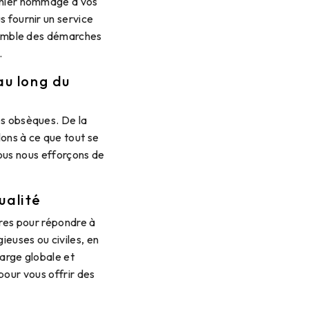
rnier hommage à vos
 fournir un service
nsemble des démarches
.
u long du
es obsèques. De la
lons à ce que tout se
ous nous efforçons de
ualité
es pour répondre à
ieuses ou civiles, en
harge globale et
pour vous offrir des