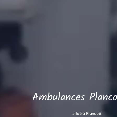
Ambulances Planco
situé à Plancoët