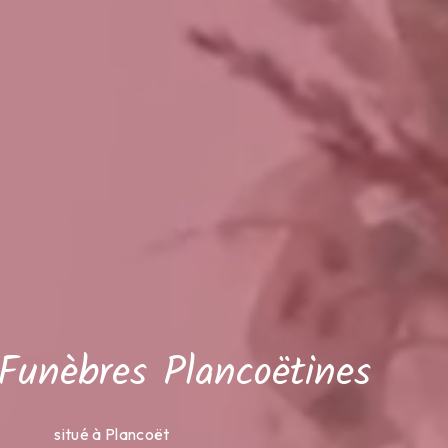
Funèbres Plancoëtines
situé à Plancoët