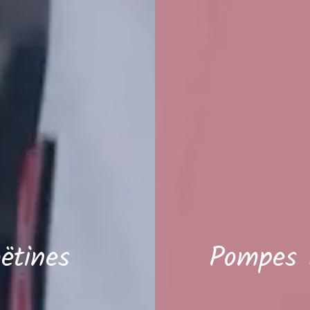
ëtines
Pompes 